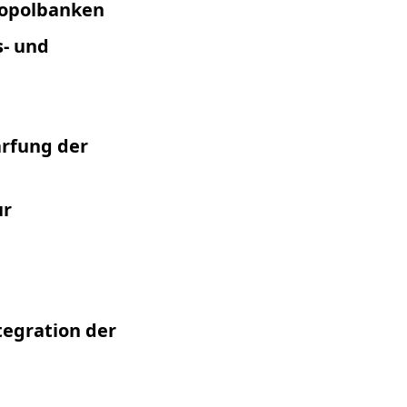
nopolbanken
s- und
ärfung der
ur
egration der