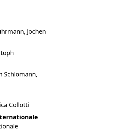
Fuhrmann, Jochen
stoph
on Schlomann,
ca Collotti
ternationale
ionale