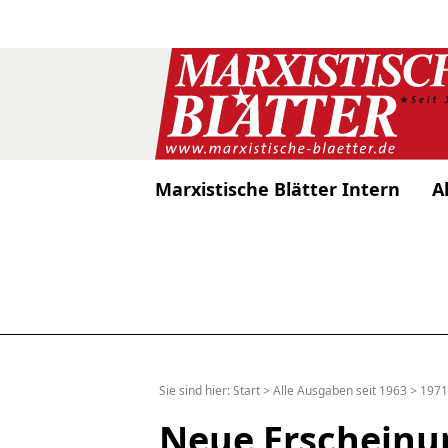
Marxistische Blätter Intern
A
Sie sind hier:
Start
>
Alle Ausgaben seit 1963
>
1971
Neue Erscheinu