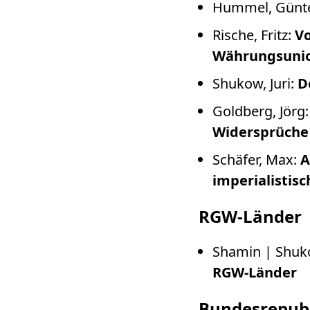
Hummel, Günt
Rische, Fritz:
Vo
Währungsunio
Shukow, Juri:
D
Goldberg, Jörg
Widersprüche
Schäfer, Max:
A
imperialistis
RGW-Länder
Shamin | Shuk
RGW-Länder
Bundesrepub