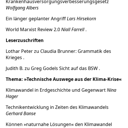
Krankenhausversorgungsverbesserungsgesetz
Russland intern
Wolfgang Albers
Fundus
Ein länger geplanter Angriff
Lars Hirsekorn
World Marxist Review 2.0
Niall Farrell
.
Bildungsarbeit
Leserzuschriften
Edition
Lothar Peter zu Claudia Brunner: Grammatik des
Krieges .
Kontakt
Judith B. zu Greg Godels Sicht auf das BSW .
Thema: »Technische Auswege aus der Klima-Krise«
Impressum
Klimawandel in Erdgeschichte und Gegenwart
Nina
Datenschutz
Hager
Technikentwicklung in Zeiten des Klimawandels
Gerhard Banse
Können »naturnahe Lösungen« den Klimawandel