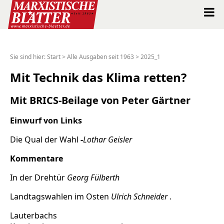
Marxistische Blätter Intern
Sie sind hier:
Start
>
Alle Ausgaben seit 1963
>
2025_1
Alle Ausgaben seit 1963
Mit Technik das Klima retten?
Suche
Mit BRICS-Beilage von Peter Gärtner
Einwurf von Links
Shop
Die Qual der Wahl
-
Lothar Geisler
Abo
Kommentare
Spenden
In der Drehtür
Georg Fülberth
Landtagswahlen im Osten
Ulrich Schneider
.
Über uns
Lauterbachs