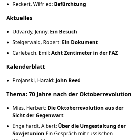
Russland intern
Reckert, Wilfried:
Befürchtung
Aktuelles
Fundus
Udvardy, Jenny:
Ein Besuch
Bildungsarbeit
Steigerwald, Robert:
Ein Dokument
Edition
Carlebach, Emil:
Acht Zentimeter in der FAZ
Kalenderblatt
Kontakt
Projanski, Harald:
John Reed
Impressum
Thema: 70 Jahre nach der Oktoberrevolution
Datenschutz
Mies, Herbert:
Die Oktoberrevolution aus der
Sicht der Gegenwart
Engelhardt, Albert:
Über die Umgestaltung der
Sowjetunion
Ein Gespräch mit russischen