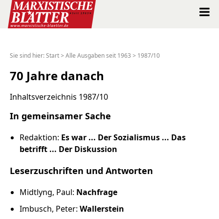
Marxistische Blätter Intern
Sie sind hier:
Start
>
Alle Ausgaben seit 1963
>
1987/10
Alle Ausgaben seit 1963
70 Jahre danach
Suche
Inhaltsverzeichnis 1987/10
In gemeinsamer Sache
Shop
Redaktion:
Es war ... Der Sozialismus ... Das
Abo
betrifft ... Der Diskussion
Leserzuschriften und Antworten
Spenden
Midtlyng, Paul:
Nachfrage
Über uns
Imbusch, Peter:
Wallerstein