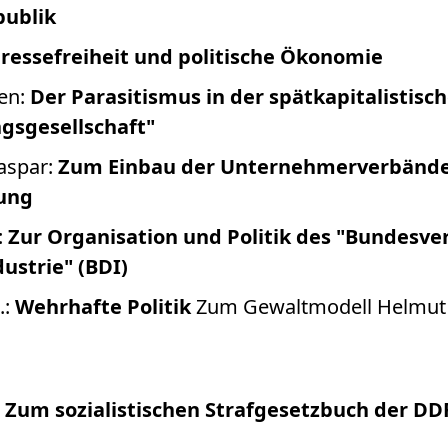
publik
ressefreiheit und politische Ökonomie
gen:
Der Parasitismus in der spätkapitalistisc
ngsgesellschaft"
Caspar:
Zum Einbau der Unternehmerverbände 
sung
:
Zur Organisation und Politik des "Bundesve
ustrie" (BDI)
.:
Wehrhafte Politik
Zum Gewaltmodell Helmut
:
Zum sozialistischen Strafgesetzbuch der DD