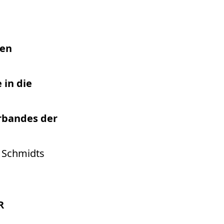
hen
in die
rbandes der
 Schmidts
R