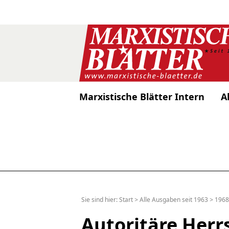
Marxistische Blätter Intern
A
Sie sind hier:
Start
>
Alle Ausgaben seit 1963
>
1968
Autoritäre Herr