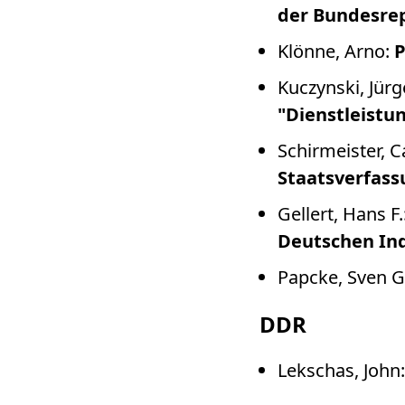
der Bundesre
Klönne, Arno:
P
Kuczynski, Jür
"Dienstleistu
Schirmeister, 
Staatsverfas
Gellert, Hans F.
Deutschen Ind
Papcke, Sven G
DDR
Lekschas, John