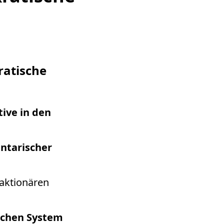
ratische
tive in den
ntarischer
eaktionären
schen System