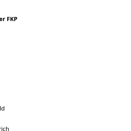
er FKP
ld
rich