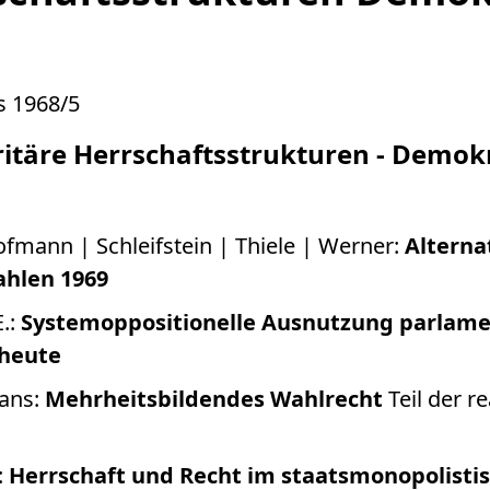
s 1968/5
itäre Herrschaftsstrukturen - Demok
fmann | Schleifstein | Thiele | Werner:
Alterna
hlen 1969
E.:
Systemoppositionelle Ausnutzung parlame
 heute
Hans:
Mehrheitsbildendes Wahlrecht
Teil der r
:
Herrschaft und Recht im staatsmonopolisti