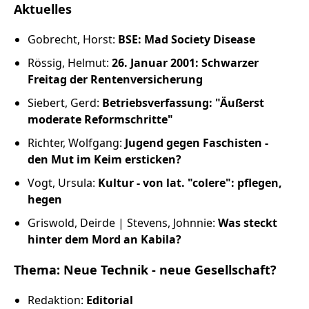
Russland intern
Aktuelles
Gobrecht, Horst:
BSE: Mad Society Disease
Fundus
Rössig, Helmut:
26. Januar 2001: Schwarzer
Bildungsarbeit
Freitag der Rentenversicherung
Siebert, Gerd:
Betriebsverfassung: "Äußerst
Edition
moderate Reformschritte"
Richter, Wolfgang:
Jugend gegen Faschisten -
Kontakt
den Mut im Keim ersticken?
Vogt, Ursula:
Kultur - von lat. "colere": pflegen,
Impressum
hegen
Griswold, Deirde | Stevens, Johnnie:
Was steckt
Datenschutz
hinter dem Mord an Kabila?
Thema: Neue Technik - neue Gesellschaft?
Redaktion:
Editorial