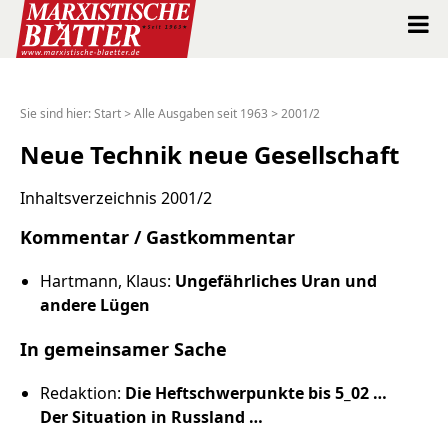
Marxistische Blätter Intern
Sie sind hier:
Start
>
Alle Ausgaben seit 1963
>
2001/2
Alle Ausgaben seit 1963
Neue Technik neue Gesellschaft
Suche
Inhaltsverzeichnis 2001/2
Kommentar / Gastkommentar
Shop
Hartmann, Klaus:
Ungefährliches Uran und
Abo
andere Lügen
In gemeinsamer Sache
Spenden
Redaktion:
Die Heftschwerpunkte bis 5_02 …
Über uns
Der Situation in Russland …