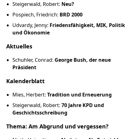
Russland intern
Steigerwald, Robert:
Neu?
Pospiech, Friedrich:
BRD 2000
Fundus
Udvardy, Jenny:
Friedensfähigkeit, MIK, Politik
und Ökonomie
Bildungsarbeit
Aktuelles
Edition
Schuhler, Conrad:
George Bush, der neue
Präsident
Kontakt
Kalenderblatt
Impressum
Mies, Herbert:
Tradition und Erneuerung
Datenschutz
Steigerwald, Robert:
70 Jahre KPD und
Geschichtsschreibung
Thema: Am Abgrund und vergessen?