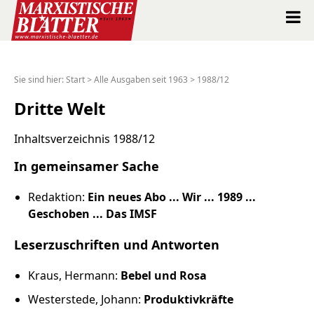
Marxistische Blätter Intern
Sie sind hier:
Start
>
Alle Ausgaben seit 1963
>
1988/12
Alle Ausgaben seit 1963
Dritte Welt
Suche
Inhaltsverzeichnis 1988/12
In gemeinsamer Sache
Shop
Redaktion:
Ein neues Abo ... Wir ... 1989 ...
Abo
Geschoben ... Das IMSF
Leserzuschriften und Antworten
Spenden
Kraus, Hermann:
Bebel und Rosa
Über uns
Westerstede, Johann:
Produktivkräfte