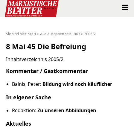
Marxistische Blätter Intern
Sie sind hier:
Start
>
Alle Ausgaben seit 1963
>
2005/2
Alle Ausgaben seit 1963
8 Mai 45 Die Befreiung
Suche
Inhaltsverzeichnis 2005/2
Kommentar / Gastkommentar
Shop
Balnis, Peter:
Bildung wird noch käuflicher
Abo
In eigener Sache
Spenden
Redaktion:
Zu unseren Abbildungen
Über uns
Aktuelles