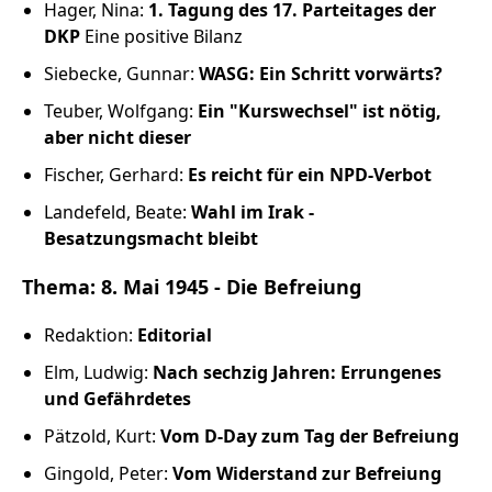
Russland intern
Hager, Nina:
1. Tagung des 17. Parteitages der
DKP
Eine positive Bilanz
Fundus
Siebecke, Gunnar:
WASG: Ein Schritt vorwärts?
Teuber, Wolfgang:
Ein "Kurswechsel" ist nötig,
Bildungsarbeit
aber nicht dieser
Fischer, Gerhard:
Es reicht für ein NPD-Verbot
Edition
Landefeld, Beate:
Wahl im Irak -
Besatzungsmacht bleibt
Kontakt
Thema: 8. Mai 1945 - Die Befreiung
Impressum
Redaktion:
Editorial
Datenschutz
Elm, Ludwig:
Nach sechzig Jahren: Errungenes
und Gefährdetes
Pätzold, Kurt:
Vom D-Day zum Tag der Befreiung
Gingold, Peter:
Vom Widerstand zur Befreiung