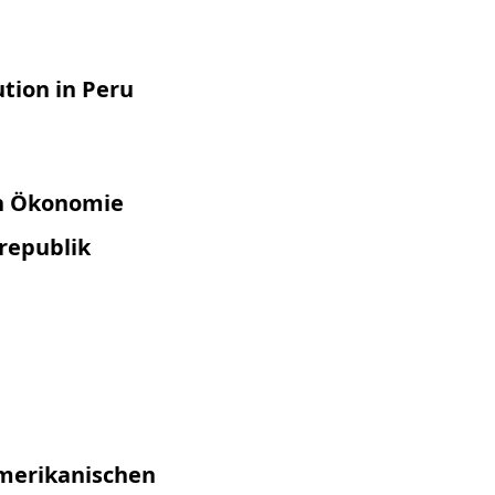
ution in Peru
en Ökonomie
republik
amerikanischen