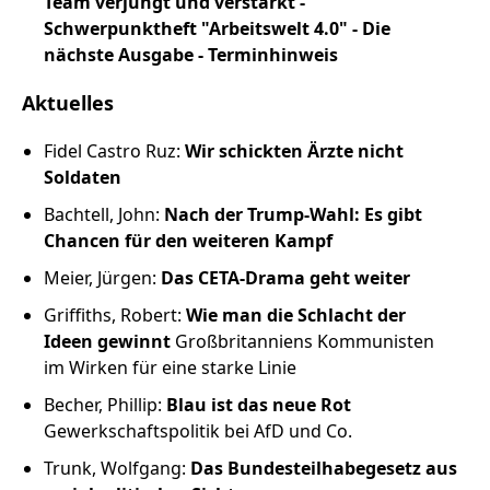
Team verjüngt und verstärkt -
Russland intern
Schwerpunktheft "Arbeitswelt 4.0" - Die
nächste Ausgabe - Terminhinweis
Fundus
Aktuelles
Bildungsarbeit
Fidel Castro Ruz:
Wir schickten Ärzte nicht
Soldaten
Edition
Bachtell, John:
Nach der Trump-Wahl: Es gibt
Chancen für den weiteren Kampf
Kontakt
Meier, Jürgen:
Das CETA-Drama geht weiter
Impressum
Griffiths, Robert:
Wie man die Schlacht der
Ideen gewinnt
Großbritanniens Kommunisten
Datenschutz
im Wirken für eine starke Linie
Becher, Phillip:
Blau ist das neue Rot
Gewerkschaftspolitik bei AfD und Co.
Trunk, Wolfgang:
Das Bundesteilhabegesetz aus