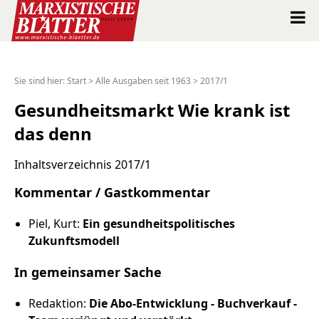
Marxistische Blätter Intern
Sie sind hier:
Start
>
Alle Ausgaben seit 1963
>
2017/1
Alle Ausgaben seit 1963
Gesundheitsmarkt Wie krank ist
das denn
Suche
Inhaltsverzeichnis 2017/1
Shop
Kommentar / Gastkommentar
Abo
Piel, Kurt:
Ein gesundheitspolitisches
Zukunftsmodell
Spenden
In gemeinsamer Sache
Über uns
Redaktion:
Die Abo-Entwicklung - Buchverkauf -