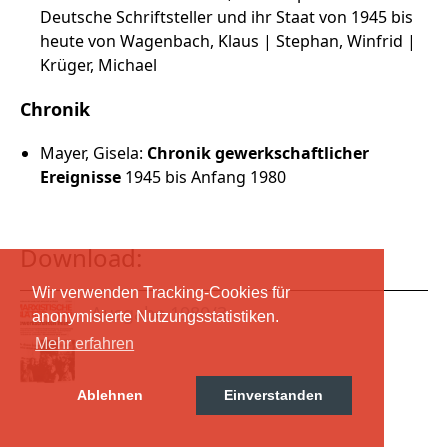
Deutsche Schriftsteller und ihr Staat von 1945 bis
heute von Wagenbach, Klaus | Stephan, Winfrid |
Krüger, Michael
Chronik
Mayer, Gisela:
Chronik gewerkschaftlicher
Ereignisse
1945 bis Anfang 1980
Download:
Wir verwenden Tracking-Cookies für
Ausgabe 1980/3
anonymisierte Nutzungsstatistiken.
Mehr erfahren
Ablehnen
Einverstanden