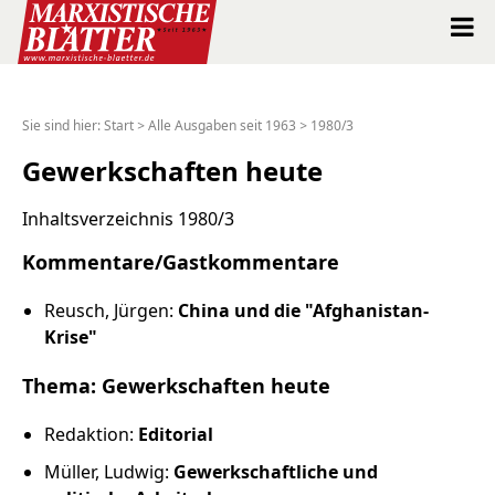
Marxistische Blätter Intern
Sie sind hier:
Start
>
Alle Ausgaben seit 1963
>
1980/3
Alle Ausgaben seit 1963
Gewerkschaften heute
Suche
Inhaltsverzeichnis 1980/3
Kommentare/Gastkommentare
Shop
Reusch, Jürgen:
China und die "Afghanistan-
Abo
Krise"
Thema: Gewerkschaften heute
Spenden
Redaktion:
Editorial
Über uns
Müller, Ludwig:
Gewerkschaftliche und