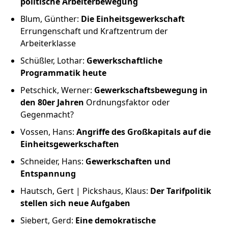
politische Arbeiterbewegung
Russland intern
Blum, Günther:
Die Einheitsgewerkschaft
Fundus
Errungenschaft und Kraftzentrum der
Arbeiterklasse
Bildungsarbeit
Schüßler, Lothar:
Gewerkschaftliche
Programmatik heute
Edition
Petschick, Werner:
Gewerkschaftsbewegung in
den 80er Jahren
Ordnungsfaktor oder
Kontakt
Gegenmacht?
Vossen, Hans:
Angriffe des Großkapitals auf die
Impressum
Einheitsgewerkschaften
Schneider, Hans:
Gewerkschaften und
Datenschutz
Entspannung
Hautsch, Gert | Pickshaus, Klaus:
Der Tarifpolitik
stellen sich neue Aufgaben
Siebert, Gerd:
Eine demokratische