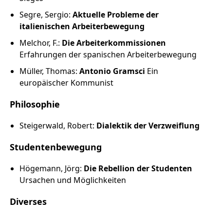
Russland intern
Segre, Sergio:
Aktuelle Probleme der
italienischen Arbeiterbewegung
Fundus
Melchor, F.:
Die Arbeiterkommissionen
Erfahrungen der spanischen Arbeiterbewegung
Bildungsarbeit
Müller, Thomas:
Antonio Gramsci
Ein
Edition
europäischer Kommunist
Philosophie
Kontakt
Steigerwald, Robert:
Dialektik der Verzweiflung
Impressum
Studentenbewegung
Datenschutz
Högemann, Jörg:
Die Rebellion der Studenten
Ursachen und Möglichkeiten
Diverses