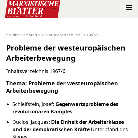
Marxistische Blätter Intern
Sie sind hier:
Start
>
Alle Ausgaben seit 1963
>
1967/6
Alle Ausgaben seit 1963
Probleme der westeuropäischen
Arbeiterbewegung
Suche
Inhaltsverzeichnis 1967/6
Shop
Thema: Probleme der westeuropäischen
Arbeiterbewegung
Abo
Schleifstein, Josef:
Gegenwartsprobleme des
Spenden
revolutionären Kampfes
Duclos, Jacques:
Die Einheit der Arbeiterklasse
Über uns
und der demokratischen Kräfte
Unterpfand des
Sieges