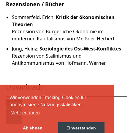
Rezensionen / Bücher
Sommerfeld. Erich:
Kritik der ökonomischen
Theorien
Rezension von Bürgerliche Ökonomie im
modernen Kapitalismus von Meißner, Herbert
Jung, Heinz:
Soziologie des Ost-West-Konfliktes
Rezension von Stalinismus und
Antikommunismus von Hofmann, Werner
Download:
Wir verwenden Tracking-Cookies für
Ausgabe 1967/6
anonymisierte Nutzungsstatistiken.
Mehr erfahren
Ablehnen
Einverstanden