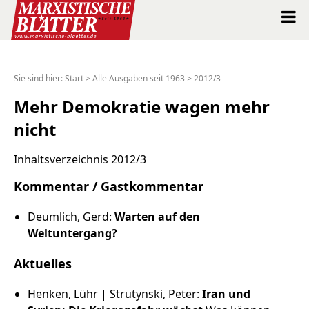
Marxistische Blätter Intern
Sie sind hier:
Start
>
Alle Ausgaben seit 1963
>
2012/3
Alle Ausgaben seit 1963
Mehr Demokratie wagen mehr
nicht
Suche
Inhaltsverzeichnis 2012/3
Shop
Kommentar / Gastkommentar
Abo
Deumlich, Gerd:
Warten auf den
Weltuntergang?
Spenden
Aktuelles
Über uns
Henken, Lühr | Strutynski, Peter:
Iran und