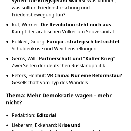
Syrien: Die Kriegsgefahr wächst
Was können,
Russland intern
was sollten Friedensforschung und
Friedensbewegung tun?
Fundus
Ruf, Werner:
Die Revolution steht noch aus
Kampf der arabischen Völker um Souveränität
Bildungsarbeit
Polikeit, Georg:
Europa - strategisch betrachtet
Edition
Schuldenkrise und Weichenstellungen
Gerns, Willi:
Partnerschaft und "Kalter Krieg"
Kontakt
Zwei Seiten der deutschen Russlandpolitik
Peters, Helmut:
VR China: Nur eine Reformstau?
Impressum
Gesellschaft vom Typ des Wandels
Thema: Mehr Demokratie wagen - mehr
Datenschutz
nicht?
Redaktion:
Editorial
Lieberam, Ekkehard:
Krise und