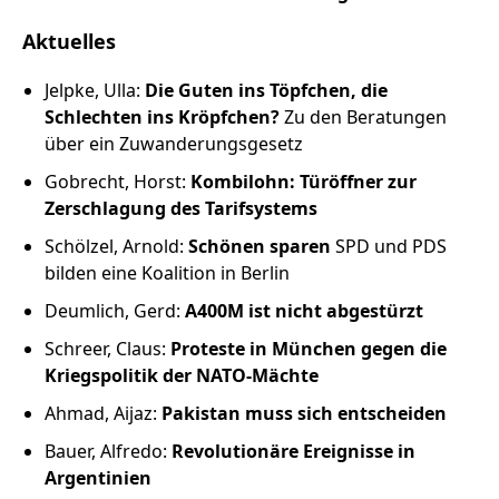
Russland intern
Aktuelles
Fundus
Jelpke, Ulla:
Die Guten ins Töpfchen, die
Schlechten ins Kröpfchen?
Zu den Beratungen
Bildungsarbeit
über ein Zuwanderungsgesetz
Gobrecht, Horst:
Kombilohn: Türöffner zur
Edition
Zerschlagung des Tarifsystems
Kontakt
Schölzel, Arnold:
Schönen sparen
SPD und PDS
bilden eine Koalition in Berlin
Impressum
Deumlich, Gerd:
A400M ist nicht abgestürzt
Schreer, Claus:
Proteste in München gegen die
Datenschutz
Kriegspolitik der NATO-Mächte
Ahmad, Aijaz:
Pakistan muss sich entscheiden
Bauer, Alfredo:
Revolutionäre Ereignisse in
Argentinien