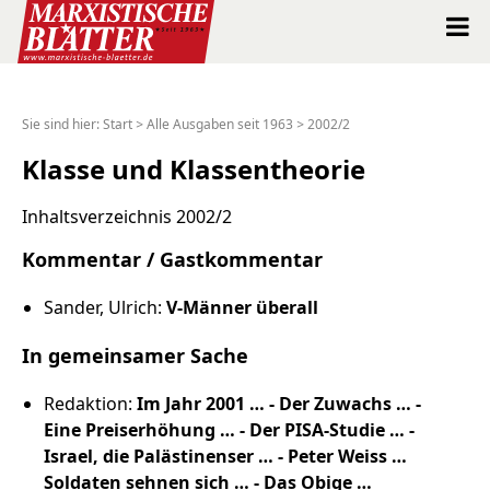
Marxistische Blätter Intern
Sie sind hier:
Start
>
Alle Ausgaben seit 1963
>
2002/2
Alle Ausgaben seit 1963
Klasse und Klassentheorie
Suche
Inhaltsverzeichnis 2002/2
Kommentar / Gastkommentar
Shop
Sander, Ulrich:
V-Männer überall
Abo
In gemeinsamer Sache
Spenden
Redaktion:
Im Jahr 2001 … - Der Zuwachs … -
Eine Preiserhöhung … - Der PISA-Studie … -
Über uns
Israel, die Palästinenser … - Peter Weiss …
Soldaten sehnen sich … - Das Obige …