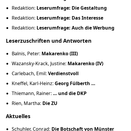
Russland intern
Redaktion:
Leserumfrage: Die Gestaltung
Fundus
Redaktion:
Leserumfrage: Das Interesse
Redaktion:
Leserumfrage: Auch die Werbung
Bildungsarbeit
Leserzuschriften und Antworten
Edition
Balnis, Peter:
Makarenko (III)
Wazansky-Krack, Justine:
Makarenko (IV)
Kontakt
Carlebach, Emil:
Verdienstvoll
Impressum
Kneffel, Karl-Heinz:
Georg Fülberth …
Thiemann, Rainer:
… und die DKP
Datenschutz
Rien, Martha:
Die ZU
Aktuelles
Schuhler, Conrad:
Die Botschaft von Münster