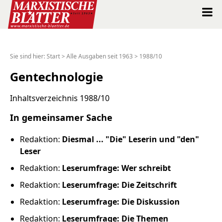
Marxistische Blätter Intern
Sie sind hier:
Start
>
Alle Ausgaben seit 1963
>
1988/10
Alle Ausgaben seit 1963
Gentechnologie
Suche
Inhaltsverzeichnis 1988/10
In gemeinsamer Sache
Shop
Redaktion:
Diesmal ... "Die" Leserin und "den"
Abo
Leser
Redaktion:
Leserumfrage: Wer schreibt
Spenden
Redaktion:
Leserumfrage: Die Zeitschrift
Über uns
Redaktion:
Leserumfrage: Die Diskussion
Redaktion:
Leserumfrage: Die Themen