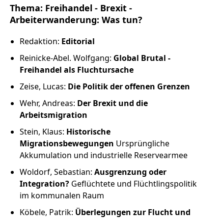
Russland intern
Thema: Freihandel - Brexit -
Arbeiterwanderung: Was tun?
Fundus
Redaktion:
Editorial
Bildungsarbeit
Reinicke-Abel. Wolfgang:
Global Brutal -
Freihandel als Fluchtursache
Edition
Zeise, Lucas:
Die Politik der offenen Grenzen
Wehr, Andreas:
Der Brexit und die
Kontakt
Arbeitsmigration
Stein, Klaus:
Historische
Impressum
Migrationsbewegungen
Ursprüngliche
Akkumulation und industrielle Reservearmee
Datenschutz
Woldorf, Sebastian:
Ausgrenzung oder
Integration?
Geflüchtete und Flüchtlingspolitik
im kommunalen Raum
Köbele, Patrik:
Überlegungen zur Flucht und