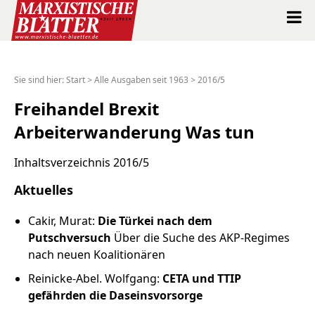
Marxistische Blätter Intern
Sie sind hier:
Start
>
Alle Ausgaben seit 1963
>
2016/5
Alle Ausgaben seit 1963
Freihandel Brexit
Arbeiterwanderung Was tun
Suche
Inhaltsverzeichnis 2016/5
Shop
Aktuelles
Abo
Cakir, Murat:
Die Türkei nach dem
Putschversuch
Über die Suche des AKP-Regimes
Spenden
nach neuen Koalitionären
Reinicke-Abel. Wolfgang:
CETA und TTIP
Über uns
gefährden die Daseinsvorsorge