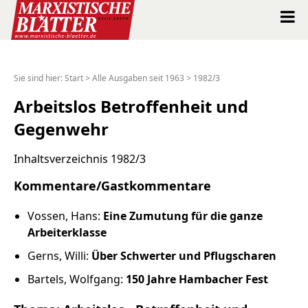
Marxistische Blätter Intern
Sie sind hier:
Start
>
Alle Ausgaben seit 1963
>
1982/3
Alle Ausgaben seit 1963
Arbeitslos Betroffenheit und
Gegenwehr
Suche
Inhaltsverzeichnis 1982/3
Shop
Kommentare/Gastkommentare
Abo
Vossen, Hans:
Eine Zumutung für die ganze
Arbeiterklasse
Spenden
Gerns, Willi:
Über Schwerter und Pflugscharen
Über uns
Bartels, Wolfgang:
150 Jahre Hambacher Fest