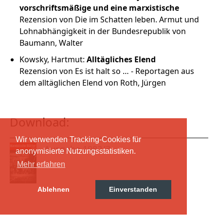
vorschriftsmäßige und eine marxistische
Rezension von Die im Schatten leben. Armut und
Lohnabhängigkeit in der Bundesrepublik von
Baumann, Walter
Kowsky, Hartmut:
Alltägliches Elend
Rezension von Es ist halt so … - Reportagen aus
dem alltäglichen Elend von Roth, Jürgen
Download:
Wir verwenden Tracking-Cookies für
Ausgabe 1982/3
anonymisierte Nutzungsstatistiken.
Mehr erfahren
Ablehnen
Einverstanden