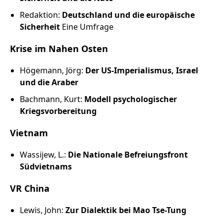
Russland intern
Redaktion:
Deutschland und die europäische
Sicherheit
Eine Umfrage
Fundus
Krise im Nahen Osten
Bildungsarbeit
Högemann, Jörg:
Der US-Imperialismus, Israel
Edition
und die Araber
Bachmann, Kurt:
Modell psychologischer
Kontakt
Kriegsvorbereitung
Vietnam
Impressum
Wassijew, L.:
Die Nationale Befreiungsfront
Datenschutz
Südvietnams
VR China
Lewis, John:
Zur Dialektik bei Mao Tse-Tung