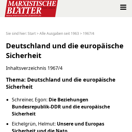
Marxistische Blätter Intern
Sie sind hier:
Start
>
Alle Ausgaben seit 1963
>
1967/4
Alle Ausgaben seit 1963
Deutschland und die europäische
Sicherheit
Suche
Inhaltsverzeichnis 1967/4
Shop
Thema: Deutschland und die europäische
Sicherheit
Abo
Schreiner, Egon:
Die Beziehungen
Spenden
Bundesrepublik-DDR und die europäische
Sicherheit
Über uns
Eichelgrün, Helmut:
Unsere und Europas
Sicherheit und die Nato