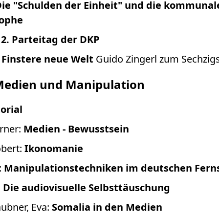
ie "Schulden der Einheit" und die kommunal
rophe
12. Parteitag der DKP
:
Finstere neue Welt
Guido Zingerl zum Sechzig
Medien und Manipulation
orial
rner:
Medien - Bewusstsein
obert:
Ikonomanie
:
Manipulationstechniken im deutschen Fern
:
Die audiovisuelle Selbsttäuschung
ubner, Eva:
Somalia in den Medien