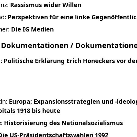
anz:
Rassismus wider Willen
ad:
Perspektiven für eine linke Gegenöffentlic
ner:
Die IG Medien
 Dokumentationen / Dokumentation
h:
Politische Erklärung Erich Honeckers vor de
in:
Europa: Expansionsstrategien und -ideolo
itals 1918 bis heute
e:
Historisierung des Nationalsozialismus
Die US-Präsidentschaftswahlen 1992