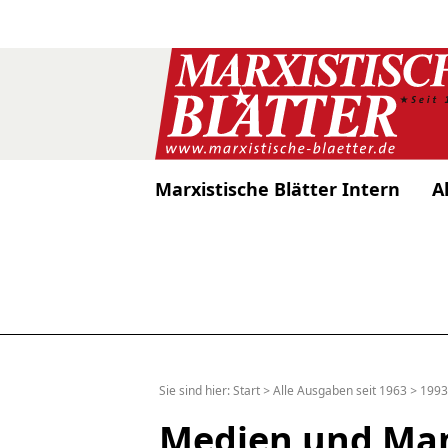
Marxistische Blätter Intern
A
Sie sind hier:
Start
>
Alle Ausgaben seit 1963
>
1993
Medien und Man