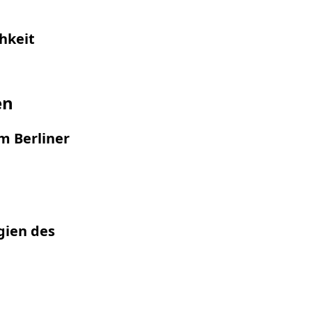
hkeit
en
m Berliner
gien des