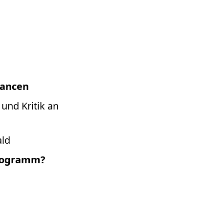
hancen
nd Kritik an
ald
Programm?