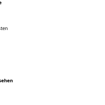
e
sten
sehen