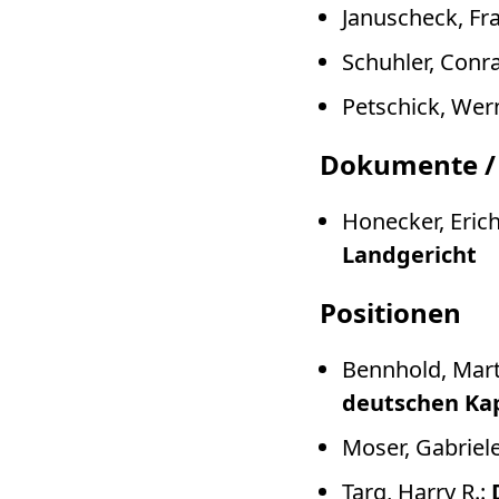
Januscheck, Fr
Schuhler, Conr
Petschick, Wer
Dokumente /
Honecker, Eric
Landgericht
Positionen
Bennhold, Mart
deutschen Kap
Moser, Gabriel
Targ, Harry R.: