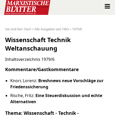
Marxistische Blätter Intern
Sie sind hier:
Start
>
Alle Ausgaben seit 1963
>
1979/6
Alle Ausgaben seit 1963
Wissenschaft Technik
Weltanschauung
Suche
Inhaltsverzeichnis 1979/6
Shop
Kommentare/Gastkommentare
Abo
Knorr, Lorenz:
Breshnews neue Vorschläge zur
Friedenssicherung
Spenden
Rische, Fritz:
Eine Steuerdiskussion und echte
Alternativen
Über uns
Thema: Wissenschaft - Technik -