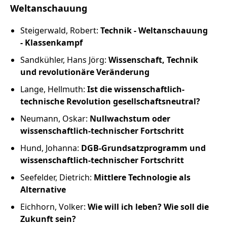
Russland intern
Weltanschauung
Fundus
Steigerwald, Robert:
Technik - Weltanschauung
- Klassenkampf
Bildungsarbeit
Sandkühler, Hans Jörg:
Wissenschaft, Technik
und revolutionäre Veränderung
Edition
Lange, Hellmuth:
Ist die wissenschaftlich-
technische Revolution gesellschaftsneutral?
Kontakt
Neumann, Oskar:
Nullwachstum oder
wissenschaftlich-technischer Fortschritt
Impressum
Hund, Johanna:
DGB-Grundsatzprogramm und
wissenschaftlich-technischer Fortschritt
Datenschutz
Seefelder, Dietrich:
Mittlere Technologie als
Alternative
Eichhorn, Volker:
Wie will ich leben? Wie soll die
Zukunft sein?