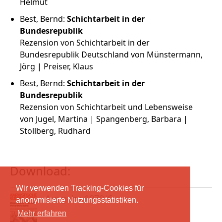
Helmut
Best, Bernd:
Schichtarbeit in der
Bundesrepublik
Rezension von Schichtarbeit in der
Bundesrepublik Deutschland von Münstermann,
Jörg | Preiser, Klaus
Best, Bernd:
Schichtarbeit in der
Bundesrepublik
Rezension von Schichtarbeit und Lebensweise
von Jugel, Martina | Spangenberg, Barbara |
Stollberg, Rudhard
Download:
Wir verwenden Tracking-Cookies für
Ausgabe 1979/6
anonymisierte Nutzungsstatistiken.
Mehr erfahren