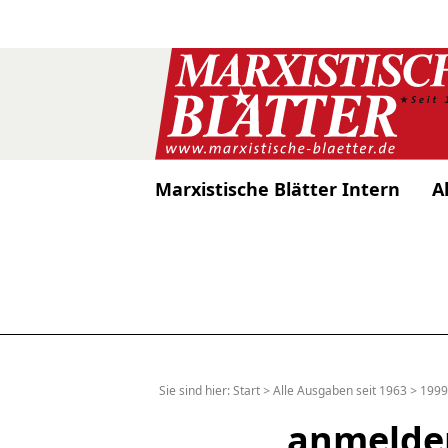
Marxistische Blätter Intern
A
Sie sind hier:
Start
>
Alle Ausgaben seit 1963
>
1999
anmelde