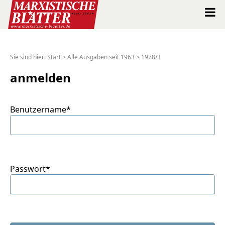
Marxistische Blätter Intern
Sie sind hier:
Start
>
Alle Ausgaben seit 1963
>
1978/3
Alle Ausgaben seit 1963
anmelden
Suche
Benutzername*
Shop
Abo
Passwort*
Spenden
Über uns