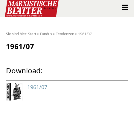
Marxistische Blätter Intern
Sie sind hier:
Start
>
Fundus
>
Tendenzen
>
1961/07
Alle Ausgaben seit 1963
1961/07
Suche
Download:
Shop
1961/07
Abo
Spenden
Über uns