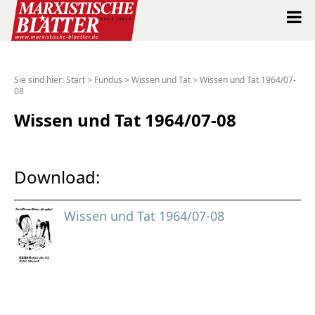
Marxistische Blätter Intern
Sie sind hier:
Start
>
Fundus
>
Wissen und Tat
>
Wissen und Tat 1964/07-
08
Alle Ausgaben seit 1963
Wissen und Tat 1964/07-08
Suche
Shop
Download:
Abo
Wissen und Tat 1964/07-08
Spenden
Über uns