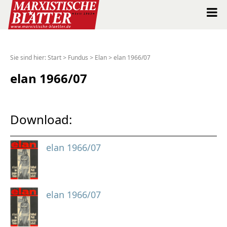
Marxistische Blätter Intern
Sie sind hier:
Start
>
Fundus
>
Elan
>
elan 1966/07
Alle Ausgaben seit 1963
elan 1966/07
Suche
Download:
Shop
elan 1966/07
Abo
Spenden
elan 1966/07
Über uns