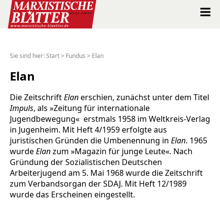
Marxistische Blätter Intern
Sie sind hier:
Start
>
Fundus
>
Elan
Alle Ausgaben seit 1963
Elan
Suche
Die Zeitschrift
Elan
erschien, zunächst unter dem Titel
Impuls
, als »Zeitung für internationale
Jugendbewegung« erstmals 1958 im Weltkreis-Verlag
Shop
in Jugenheim. Mit Heft 4/1959 erfolgte aus
juristischen Gründen die Umbenennung in
Elan
. 1965
Abo
wurde
Elan
zum »Magazin für junge Leute«. Nach
Gründung der Sozialistischen Deutschen
Spenden
Arbeiterjugend am 5. Mai 1968 wurde die Zeitschrift
zum Verbandsorgan der SDAJ. Mit Heft 12/1989
wurde das Erscheinen eingestellt.
Über uns