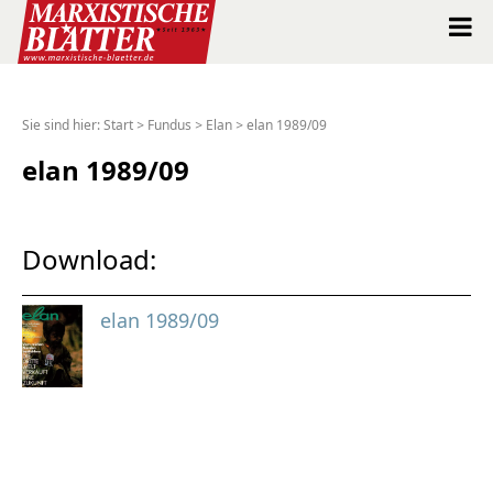
Marxistische Blätter Intern
Sie sind hier:
Start
>
Fundus
>
Elan
>
elan 1989/09
Alle Ausgaben seit 1963
elan 1989/09
Suche
Download:
Shop
elan 1989/09
Abo
Spenden
Über uns