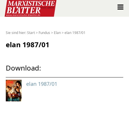
Marxistische Blätter Intern
Sie sind hier:
Start
>
Fundus
>
Elan
>
elan 1987/01
Alle Ausgaben seit 1963
elan 1987/01
Suche
Download:
Shop
elan 1987/01
Abo
Spenden
Über uns