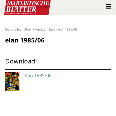
Marxistische Blätter Intern
Sie sind hier:
Start
>
Fundus
>
Elan
>
elan 1985/06
Alle Ausgaben seit 1963
elan 1985/06
Suche
Download:
Shop
elan 1985/06
Abo
Spenden
Über uns