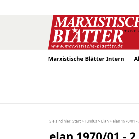
Marxistische Blätter Intern
A
Sie sind hier:
Start
>
Fundus
>
Elan
>
elan 1970/01 - 
elan 1970/01 - 2