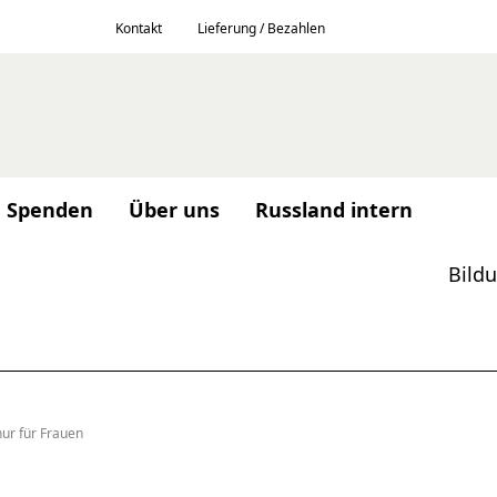
Kontakt
Lieferung / Bezahlen
Spenden
Über uns
Russland intern
Bild
nur für Frauen