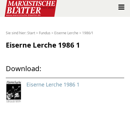
Marxistische Blätter Intern
Sie sind hier:
Start
>
Fundus
>
Eiserne Lerche
>
1986/1
Alle Ausgaben seit 1963
Eiserne Lerche 1986 1
Suche
Download:
Shop
Eiserne Lerche 1986 1
Abo
Spenden
Über uns