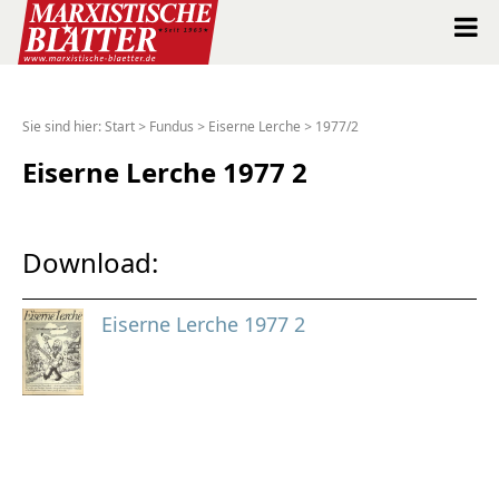
Marxistische Blätter Intern
Sie sind hier:
Start
>
Fundus
>
Eiserne Lerche
>
1977/2
Alle Ausgaben seit 1963
Eiserne Lerche 1977 2
Suche
Download:
Shop
Eiserne Lerche 1977 2
Abo
Spenden
Über uns