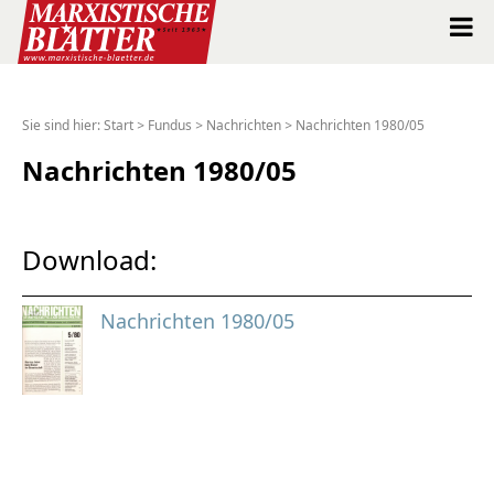
Marxistische Blätter Intern
Sie sind hier:
Start
>
Fundus
>
Nachrichten
>
Nachrichten 1980/05
Alle Ausgaben seit 1963
Nachrichten 1980/05
Suche
Download:
Shop
Nachrichten 1980/05
Abo
Spenden
Über uns