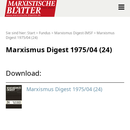
Marxistische Blätter Intern
Sie sind hier:
Start
>
Fundus
>
Marxismus Digest-IMSF
>
Marxismus
Digest 1975/04 (24)
Alle Ausgaben seit 1963
Marxismus Digest 1975/04 (24)
Suche
Shop
Download:
Abo
Marxismus Digest 1975/04 (24)
Spenden
Über uns