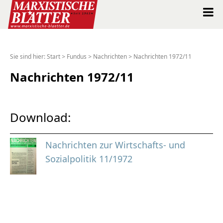
Marxistische Blätter Intern
Sie sind hier:
Start
>
Fundus
>
Nachrichten
>
Nachrichten 1972/11
Alle Ausgaben seit 1963
Nachrichten 1972/11
Suche
Download:
Shop
Nachrichten zur Wirtschafts- und
Abo
Sozialpolitik 11/1972
Spenden
Über uns