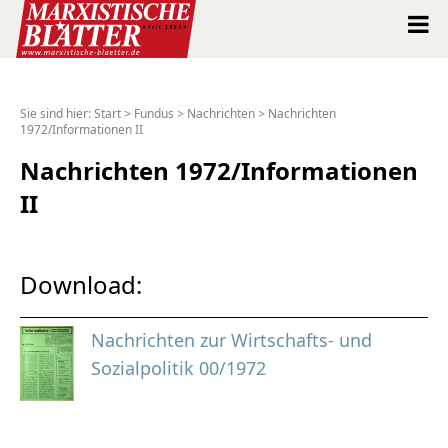
Marxistische Blätter Intern
Sie sind hier:
Start
>
Fundus
>
Nachrichten
>
Nachrichten
1972/Informationen II
Alle Ausgaben seit 1963
Nachrichten 1972/Informationen
Suche
II
Shop
Download:
Abo
Nachrichten zur Wirtschafts- und
Spenden
Sozialpolitik 00/1972
Über uns