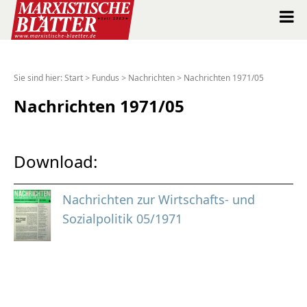
Marxistische Blätter Intern
Sie sind hier:
Start
>
Fundus
>
Nachrichten
>
Nachrichten 1971/05
Alle Ausgaben seit 1963
Nachrichten 1971/05
Suche
Download:
Shop
Nachrichten zur Wirtschafts- und
Abo
Sozialpolitik 05/1971
Spenden
Über uns