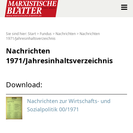
Marxistische Blätter Intern
Sie sind hier:
Start
>
Fundus
>
Nachrichten
>
Nachrichten
1971/Jahresinhaltsverzeichnis
Alle Ausgaben seit 1963
Nachrichten
Suche
1971/Jahresinhaltsverzeichnis
Shop
Download:
Abo
Nachrichten zur Wirtschafts- und
Spenden
Sozialpolitik 00/1971
Über uns