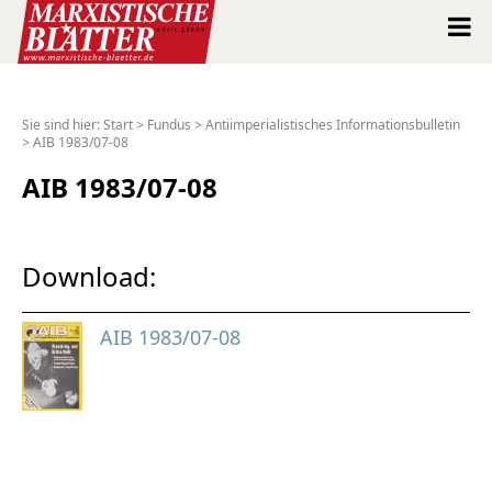
Marxistische Blätter Intern
Sie sind hier:
Start
>
Fundus
>
Antiimperialistisches Informationsbulletin
>
AIB 1983/07-08
Alle Ausgaben seit 1963
AIB 1983/07-08
Suche
Shop
Download:
Abo
AIB 1983/07-08
Spenden
Über uns