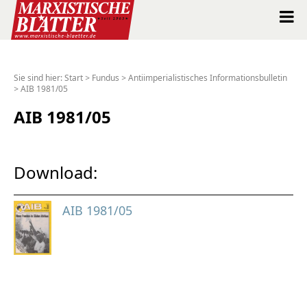
Marxistische Blätter Intern
Sie sind hier:
Start
>
Fundus
>
Antiimperialistisches Informationsbulletin
>
AIB 1981/05
Alle Ausgaben seit 1963
AIB 1981/05
Suche
Shop
Download:
Abo
AIB 1981/05
Spenden
Über uns