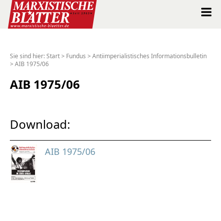
Marxistische Blätter Intern
Sie sind hier:
Start
>
Fundus
>
Antiimperialistisches Informationsbulletin
>
AIB 1975/06
Alle Ausgaben seit 1963
AIB 1975/06
Suche
Shop
Download:
Abo
AIB 1975/06
Spenden
Über uns