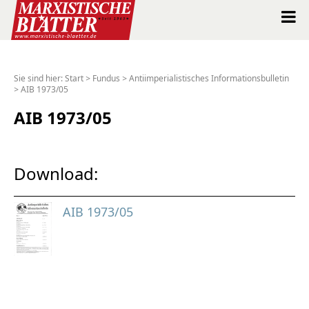
Marxistische Blätter Intern
Sie sind hier:
Start
>
Fundus
>
Antiimperialistisches Informationsbulletin
>
AIB 1973/05
Alle Ausgaben seit 1963
AIB 1973/05
Suche
Shop
Download:
Abo
AIB 1973/05
Spenden
Über uns