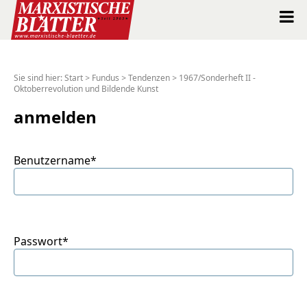
Marxistische Blätter Intern
Sie sind hier:
Start
>
Fundus
>
Tendenzen
>
1967/Sonderheft II -
Oktoberrevolution und Bildende Kunst
Alle Ausgaben seit 1963
anmelden
Suche
Benutzername*
Shop
Abo
Spenden
Passwort*
Über uns