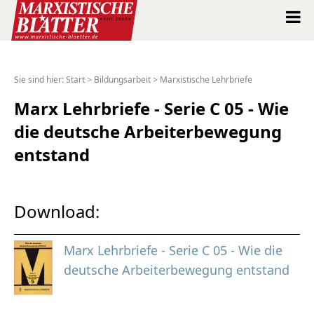
Marxistische Blätter Intern
Sie sind hier:
Start
>
Bildungsarbeit
>
Marxistische Lehrbriefe
Alle Ausgaben seit 1963
Marx Lehrbriefe - Serie C 05 - Wie
die deutsche Arbeiterbewegung
Suche
entstand
Shop
Abo
Download:
Spenden
Marx Lehrbriefe - Serie C 05 - Wie die
deutsche Arbeiterbewegung entstand
Über uns