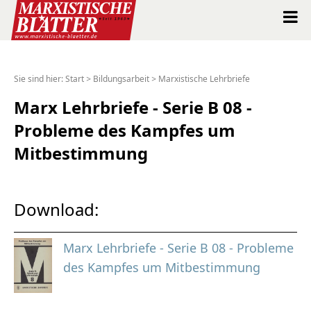
Marxistische Blätter Intern
Sie sind hier:
Start
>
Bildungsarbeit
>
Marxistische Lehrbriefe
Alle Ausgaben seit 1963
Marx Lehrbriefe - Serie B 08 -
Probleme des Kampfes um
Suche
Mitbestimmung
Shop
Abo
Download:
Spenden
Marx Lehrbriefe - Serie B 08 - Probleme
des Kampfes um Mitbestimmung
Über uns