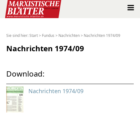
Marxistische Blätter Intern
Sie sind hier:
Start
>
Fundus
>
Nachrichten
>
Nachrichten 1974/09
Alle Ausgaben seit 1963
Nachrichten 1974/09
Suche
Download:
Shop
Nachrichten 1974/09
Abo
Spenden
Über uns