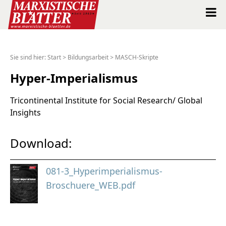
Marxistische Blätter Intern
Sie sind hier:
Start
>
Bildungsarbeit
>
MASCH-Skripte
Alle Ausgaben seit 1963
Hyper-Imperialismus
Suche
Tricontinental Institute for Social Research/ Global
Insights
Shop
Download:
Abo
081-3_Hyperimperialismus-
Spenden
Broschuere_WEB.pdf
Über uns