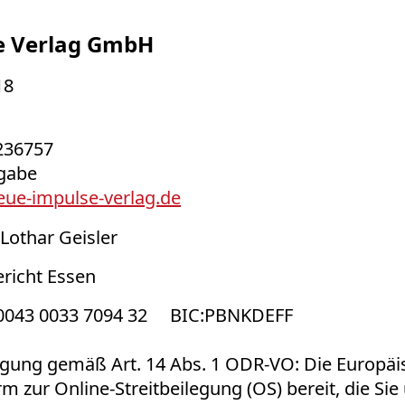
e Verlag GmbH
18
 236757
ngabe
ue-impulse-verlag.de
Lothar Geisler
richt Essen
 0043 0033 7094 32 BIC:PBNKDEFF
legung gemäß Art. 14 Abs. 1 ODR-VO: Die Europ
orm zur Online-Streitbeilegung (OS) bereit, die Sie