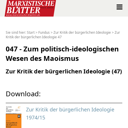
Marxistische Blätter Intern
Sie sind hier:
Start
>
Fundus
>
Zur Kritik der bürgerlichen Ideologie
>
Zur
Kritik der bürgerlichen Ideologie 47
Alle Ausgaben seit 1963
047 - Zum politisch-ideologischen
Suche
Wesen des Maoismus
Shop
Zur Kritik der bürgerlichen Ideologie (47)
Abo
Download:
Spenden
Zur Kritik der bürgerlichen Ideologie
Über uns
1974/15