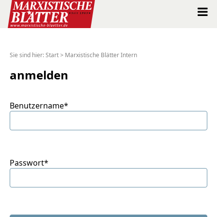
Marxistische Blätter Intern
Sie sind hier:
Start
>
Marxistische Blätter Intern
Alle Ausgaben seit 1963
anmelden
Suche
Benutzername*
Shop
Abo
Passwort*
Spenden
Über uns